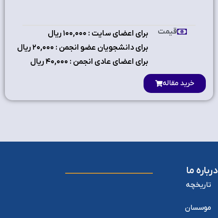
قیمت
برای اعضای سایت : ۱٠٠,٠٠٠ ریال
برای دانشجویان عضو انجمن : ۲٠,٠٠٠ ریال
برای اعضای عادی انجمن : ۴٠,٠٠٠ ریال
خرید مقاله
درباره ما
تاریخچه
موسسان