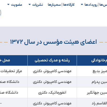
س‌ها | رویدادها
کارگاه‌ها | سمینار‌ها
نشریات
عضویت
اعضای هيئت مؤسس در سال ۱۳۷۲
م‌خانوادگی
رشته و مدرک تحصیلی
محل خ
مبیز بدیع
مهندسی کامپیوتر، دکتری
مرکز تحقیقات م
ین پدرام
مهندسی کامپیوتر، دکتری
دانشگاه صنعت
سین جهانگیر
انفورماتیک، دکتری
دانشگاه صن
القاسم راد
مهندسی کامپیوتر، دکتری
–