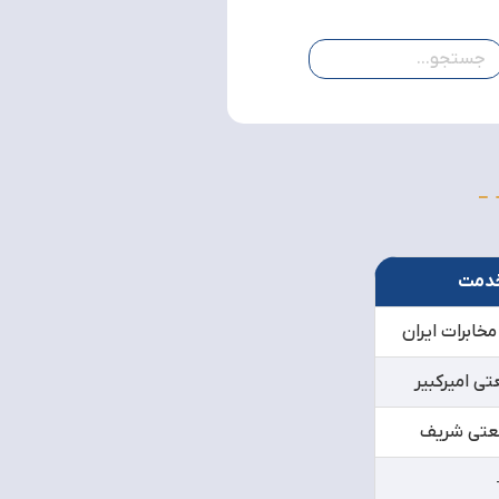
دمت
خابرات ایران
ی امیرکبیر
عتی شریف