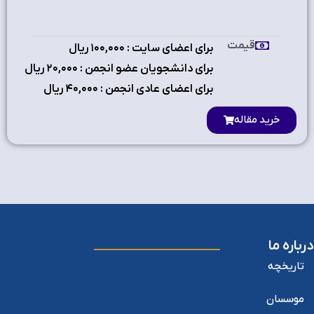
قیمت
برای اعضای سایت : ۱٠٠,٠٠٠ ریال
برای دانشجویان عضو انجمن : ۲٠,٠٠٠ ریال
برای اعضای عادی انجمن : ۴٠,٠٠٠ ریال
خرید مقاله
درباره ما
تاریخچه
موسسان