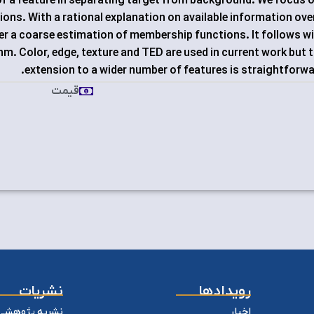
 of a feature in separating target from background. We focus 
ons. With a rational explanation on available information ove
nfer a coarse estimation of membership functions. It follows w
hm. Color, edge, texture and TED are used in current work but 
extension to a wider number of features is straightforwa
قیمت
رویدادها
نشریات
اخبار
نشریه پژوهشی 