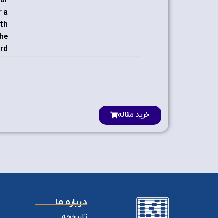
our
r a
ith
the
rd.
خرید مقاله
درباره ما
تاریخچه