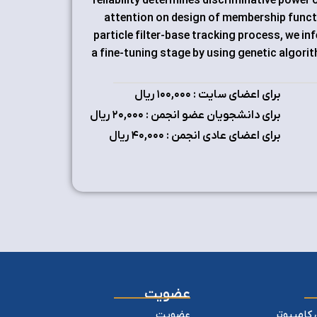
reliability determines discriminative power
attention on design of membership functi
particle filter-base tracking process, we i
a fine-tuning stage by using genetic algorit
برای اعضای سایت : ۱٠٠,٠٠٠ ریال
برای دانشجویان عضو انجمن : ۲٠,٠٠٠ ریال
برای اعضای عادی انجمن : ۴٠,٠٠٠ ریال
عضویت
کامپیوتر
عضویت