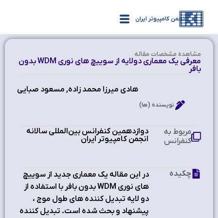
انجمن کامپیوتر ایران
مشاهده‌ مشخصات مقاله
معرفي يک معماري دولايه از سوييچ هاي نوري WDM بدون
بافر
هادي ميرزا محمد زاده, مسعود صبايي
نویسنده (ها)
دوازدهمین کنفرانس بین‌المللی سالانه
مربوط به
انجمن کامپیوتر ایران
کنفرانس
چکیده
در اين مقاله يک معماري جديد از سوييچ
هاي نوري WDM بدون بافر با استفاده از
دو لايه تبديل کننده هاي طول موج ،
پيشنهاد و بحث شده است. تبديل کننده