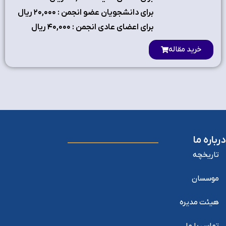
برای دانشجویان عضو انجمن : ۲٠,٠٠٠ ریال
برای اعضای عادی انجمن : ۴٠,٠٠٠ ریال
خرید مقاله
درباره ما
تاریخچه
موسسان
هیئت مدیره
تماس با ما