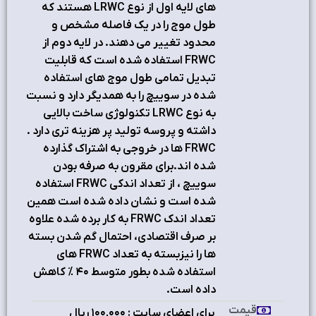
هاي لايه اول از نوع LRWC هستند که
طول موج را در يک فاصله مشخص و
محدود تغيير مي دهند. در لايه دوم از
FRWC استفاده شده است که قابليت
تبديل تمامي طول موج هاي استفاده
شده در سوييچ را به همديگر دارد و نسبت
به نوع LRWC تکنولوژي ساخت بالايي
داشته و پروسه توليد پر هزينه تري دارد .
FRWC ها در خروجي به اشتراک گذارده
شده اند.براي مقرون به صرفه بودن
سوييچ ، از تعداد اندکي FRWC استفاده
شده است و نشان داده شده است همين
تعداد اندک FRWC به کار برده شده علاوه
بر صرف اقتصادي، احتمال گم شدن بسته
ها را نيزبسته به تعداد FRWC های
استفاده شده بطور متوسط ٤٠ % کاهش
داده است.
قیمت
برای اعضای سایت : ۱٠٠,٠٠٠ ریال