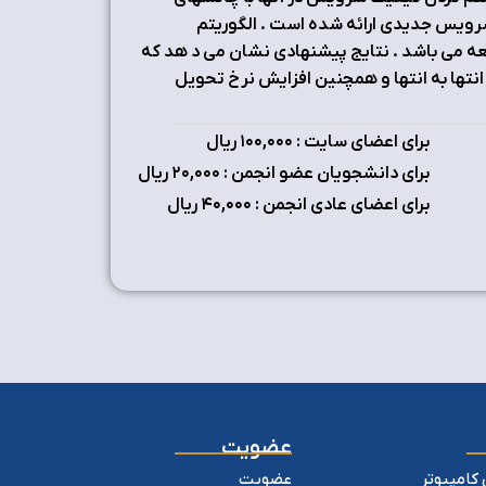
سرویس جدیدي ارائه شده است . الگوریتم
عه می باشد . نتایج پیشنهادي نشان می د هد که
تها به انتها و همچنین افزایش نرخ تحویل
برای اعضای سایت : ۱٠٠,٠٠٠ ریال
برای دانشجویان عضو انجمن : ۲٠,٠٠٠ ریال
برای اعضای عادی انجمن : ۴٠,٠٠٠ ریال
عضویت
کامپیوتر
عضویت