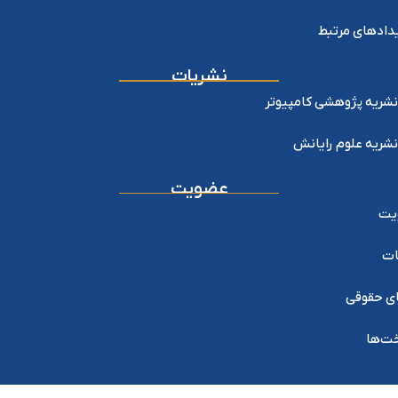
دادهای مرتبط
نشریات
نشریه پژوهشی کامپیوتر
نشریه علوم رایانش
عضویت
یت
ات
ی حقوقی
خت‌ها