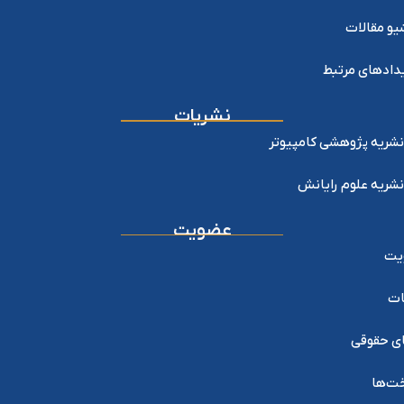
یو مقالات
دادهای مرتبط
نشریات
نشریه پژوهشی کامپیوتر
نشریه علوم رایانش
عضویت
یت
ات
ی حقوقی
خت‌ها