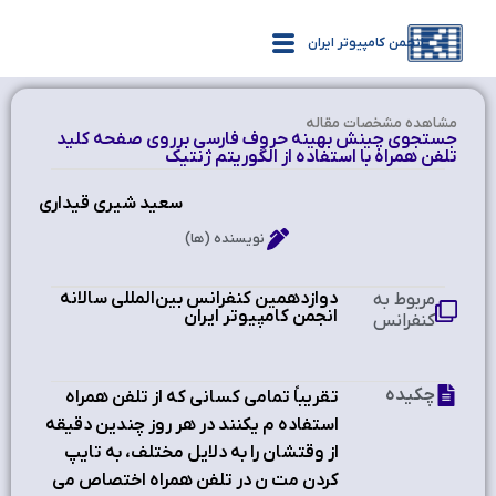
انجمن کامپیوتر ایران
مشاهده‌ مشخصات مقاله
جستجوي چينش بهينه حروف فارسي برروي صفحه كليد
تلفن همراه با استفاده از الگوريتم ژنتيك
سعيد شيري قيداري
نویسنده (ها)
دوازدهمین کنفرانس بین‌المللی سالانه
مربوط به
انجمن کامپیوتر ایران
کنفرانس
چکیده
تقريباً تمامي كساني كه از تلفن همراه
استفاده م يكنند در هر روز چندين دقيقه
از وقتشان را به دلايل مختلف، به تايپ
كردن مت ن در تلفن همراه اختصاص مي