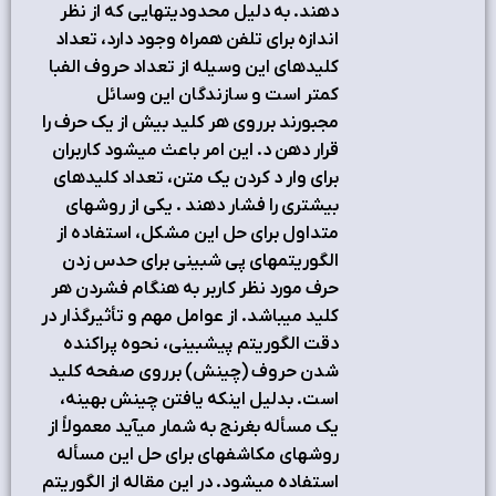
دهند. به دليل محدوديتهايي كه از نظر
اندازه براي تلفن همراه وجود دارد، تعداد
كليدهاي اين وسيله از تعداد حروف الفبا
كمتر است و سازندگان اين وسائل
مجبورند برروي هر كليد بيش از يك حرف را
قرار دهن د. اين امر باعث ميشود كاربران
براي وار د كردن يك متن، تعداد كليدهاي
بيشتري را فشار دهند . يكي از روشهاي
متداول براي حل اين مشكل، استفاده از
الگوريتمهاي پي شبيني براي حدس زدن
حرف مورد نظر كاربر به هنگام فشردن هر
كليد ميباشد. از عوامل مهم و تأثيرگذار در
دقت الگوريتم پيشبيني، نحوه پراكنده
شدن حروف (چينش) برروي صفحه كليد
است. بدليل اينكه يافتن چينش بهينه،
يك مسأله بغرنج به شمار ميآيد معمولاً از
روشهاي مكاشفهاي براي حل اين مسأله
استفاده ميشود. در اين مقاله از الگوريتم