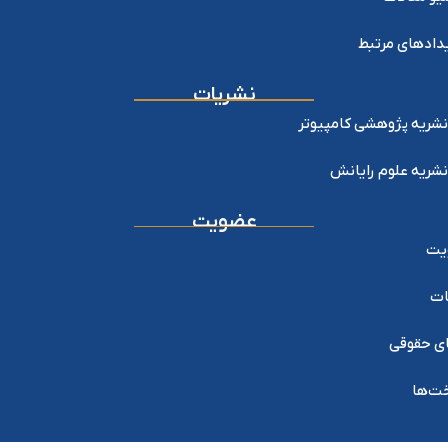
دادهای مرتبط
نشریات
نشریه پژوهشی کامپیوتر
نشریه علوم رایانش
عضویت
یت
ات
ی حقوقی
خت‌ها