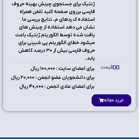
ژنتيك براي جستجوي چينش بهينه حروف
فارسي برروي صفحه كليد تلفن همراه
استفاده ك ردهاي م. نتايج بررسي ما
نشان مي دهد استفاده از چينش هاي
يافت شده توسط الگوريتم ژنتيك باعث
ميشود خطاي الگوريتم پي شبيني براي
حروف فارسي بيش از ۳۰ درصد كاهش
يابد.
قیمت
برای اعضای سایت : ۱٠٠,٠٠٠ ریال
برای دانشجویان عضو انجمن : ۲٠,٠٠٠ ریال
برای اعضای عادی انجمن : ۴٠,٠٠٠ ریال
خرید مقاله