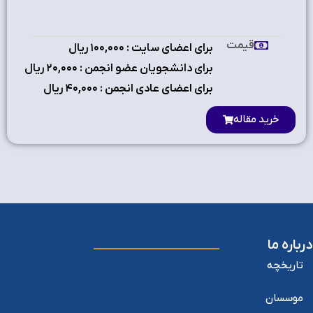
قیمت
برای اعضای سایت : ۱٠٠,٠٠٠ ریال
برای دانشجویان عضو انجمن : ۲٠,٠٠٠ ریال
برای اعضای عادی انجمن : ۴٠,٠٠٠ ریال
خرید مقاله
درباره ما
تاریخچه
موسسان