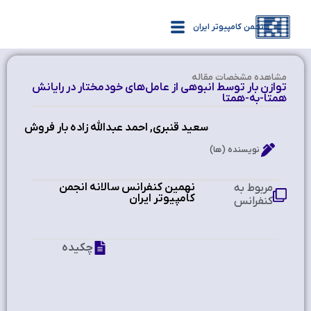
انجمن کامپیوتر ایران
مشاهده‌ مشخصات مقاله
توازن بار توسط انبوهی از عامل‌های خودمختار در رايانش
همتا-به-همتا
سعید قنبری, احمد عبدالله زاده بار فروش
نویسنده (ها)
نهمین کنفرانس سالانه انجمن
مربوط به
کامپیوتر ایران
کنفرانس
چکیده