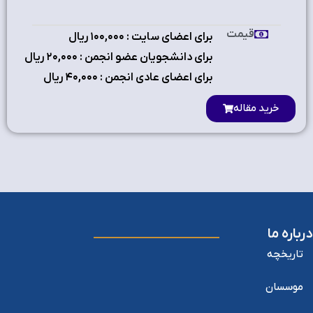
قیمت
برای اعضای سایت : ۱٠٠,٠٠٠ ریال
برای دانشجویان عضو انجمن : ۲٠,٠٠٠ ریال
برای اعضای عادی انجمن : ۴٠,٠٠٠ ریال
خرید مقاله
درباره ما
تاریخچه
موسسان