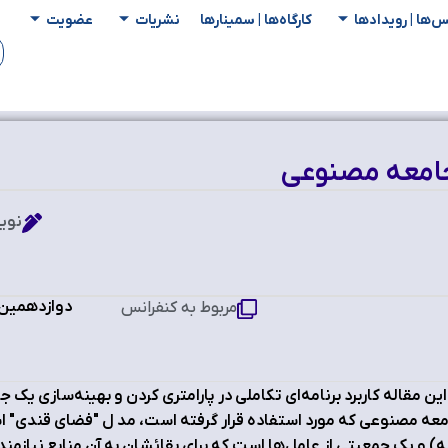
س‌ها | رویدادها
کارگاه‌ها | سمینار‌ها
نشریات
عضویت
 جامعه مصنوعی
نوی
دوازدهمین ک
مربوط به کنفرانس
این مقاله کاربرد برنامه‌ای تکاملی در پارامتری کردن و بهینه‌سازی ی
عه مصنوعی که مورد استفاده قرار گرفته است، مد ل "فضای قندی" اس
ه) و یک جمعیتی از عامل‌ها است که برای بقائشان به آن منابع نیازمن