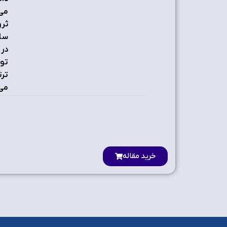
می‌
ثرو
ساز
در 
توز
ترت
می 
خرید مقاله