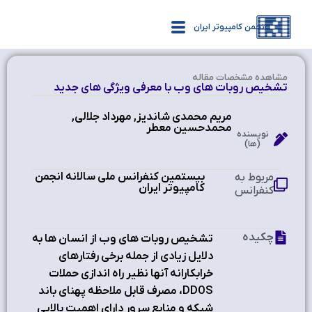
انجمن کامپیوتر ایران
مشاهده‌ مشخصات مقاله
تشخیص روبات های وب با معرفی ویژگی های جدید
مریم محمدی شاندیز, مهرداد جلالی,
محمدحسین معطر
نویسنده
(ها)
بیستمین کنفرانس ملی سالانه انجمن
مربوط به
کامپیوتر ایران
کنفرانس
چکیده
تشخیص روبات های وب از انسان ها به
دلایل زیادی از جمله برخی رفتارهای
خرابکارانه آنها نظیر راه اندازی حملات
DDOS، مصرف قابل ملاحظه پهنای باند
شبکه و منابع سرور دارای اهمیت بالایی