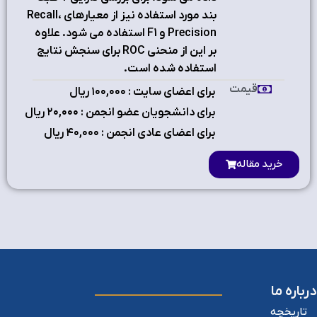
بند مورد استفاده نیز از معیارهای Recall،
Precision و F1 استفاده می شود. علاوه
بر این از منحنی ROC برای سنجش نتایج
استفاده شده است.
قیمت
برای اعضای سایت : ۱٠٠,٠٠٠ ریال
برای دانشجویان عضو انجمن : ۲٠,٠٠٠ ریال
برای اعضای عادی انجمن : ۴٠,٠٠٠ ریال
خرید مقاله
درباره ما
تاریخچه