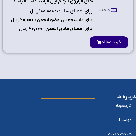
هاي فراروي انجام اين فرايند داشته باشد.
قیمت
برای اعضای سایت : ۱٠٠,٠٠٠ ریال
برای دانشجویان عضو انجمن : ۲٠,٠٠٠ ریال
برای اعضای عادی انجمن : ۴٠,٠٠٠ ریال
خرید مقاله
درباره ما
تاریخچه
موسسان
هیئت مدیره