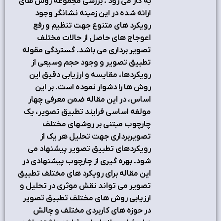
به کار مي رود . بررسي مجموعه روش هاي
ارائه شده در اين زمينه نشانگر وجود
رويكرد هاي متنوع جهت تنظيم و رفع
اعوجاج هاي حاصل از حالات مختلف
تصوير برداري مي باشد. گستردگي مقوله
تطبيق تصوير و وجود حجم وسيعي از
رويكردها، مقايسه و ارزيابي دقيق اين
روش ها را دشوار نموده است. بر اين
اساس، در اين مقاله ضمن معرفي چهار
مولفه اساسي فرايند تطبيق تصوير، يک
چارچوب مبتني بر روشهاي مختلف
تصويربرداري جهت تحليل هر يک از
رويکردهاي تطبيق تصوير پيشنهاد مي
شود. بهره گيري از چارچوب پيشنهادي در
اين مقاله براي رويکرد هاي مختلف تطبيق
تصوير مي تواند نقش موثري در تحليل و
ارزيابي روش هاي مختلف تطبيق تصوير
در حوزه هاي کاربردي مختلف و چالش