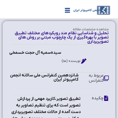
انجمن کامپیوتر ایران
مشاهده‌ مشخصات مقاله
تحليل و شناسايي نظام مند رويکردهاي مختلف تطبيق
تصوير با بهره‌گيري از يك چارچوب مبتني بر روش هاي
تصويربرداري
سیده‌سمیه آل حجت خسمخی
نویسنده (ها)
شانزدهمین کنفرانس ملی سالانه انجمن
مربوط به
کامپیوتر ایران ‫
کنفرانس
چکیده
تطبيق تصوير،کاربرد مهمي از پردازش
تصوير است که براي تنظيم تصاوير به
دست آمده از حالات مختلف تصويربرداري