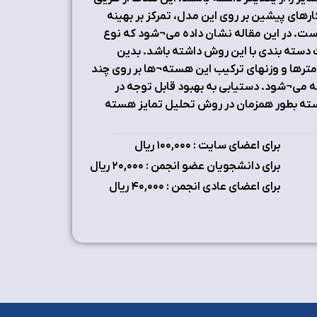
ای پیشین بر روی این مدل، تمرکز بر بهینه
ه است. در این مقاله نشان داده می¬شود که نوع
یت دسته بندی با این روش داشته باشد. بدین
امترها و وزنهای ترکیب این هسته¬ها بر روی چند
می¬شود. دستیابی به بهبود قابل توجه در
سته بطور همزمان در روش تحلیل تمایز هسته
برای اعضای سایت : ۱٠٠,٠٠٠ ریال
برای دانشجویان عضو انجمن : ۲٠,٠٠٠ ریال
برای اعضای عادی انجمن : ۴٠,٠٠٠ ریال