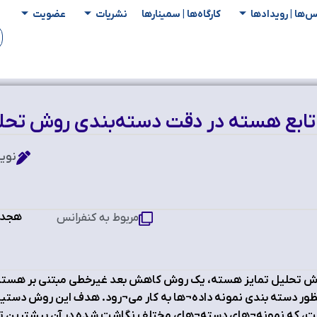
س‌ها | رویدادها
کارگاه‌ها | سمینار‌ها
نشریات
عضویت
ای تابع هسته در دقت دسته‌بندی روش تح
نوی
هجدهم
مربوط به کنفرانس
 تحلیل تمایز هسته، یک روش کاهش بعد غیرخطی مبتنی بر هسته اس
ور دسته بندی نمونه داده¬ها به کار می¬رود. هدف این روش دستیاب
، که نمونه¬های دسته¬های مختلف نگاشت شده در آن بیشترین تمایز