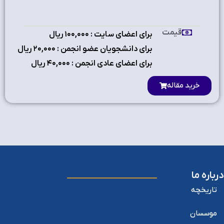
قیمت
برای اعضای سایت : ۱٠٠,٠٠٠ ریال
برای دانشجویان عضو انجمن : ۲٠,٠٠٠ ریال
برای اعضای عادی انجمن : ۴٠,٠٠٠ ریال
خرید مقاله
درباره ما
تاریخچه
موسسان