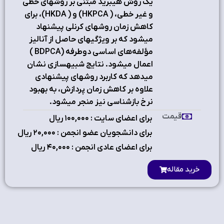
یک روش هیبرید مبتنی بر روش‏های خطی
و غیر خطی، ( HKPCA) و ( HKDA)، برای
کاهش زمان روش‏های کرنلی پیشنهاد
می‏شود که بر ویژگی‏های حاصل از آنالیز
مؤلفه‌های اساسی دوطرفه (BDPCA )
اعمال می‏شود. نتایج شبیه‏سازی نشان
می‏دهد که کاربرد روش‏های پیشنهادی
علاوه بر کاهش زمان پردازش، به بهبود
نرخ بازشناسی نیز منجر می‏شود.
قیمت
برای اعضای سایت : ۱٠٠,٠٠٠ ریال
برای دانشجویان عضو انجمن : ۲٠,٠٠٠ ریال
برای اعضای عادی انجمن : ۴٠,٠٠٠ ریال
خرید مقاله