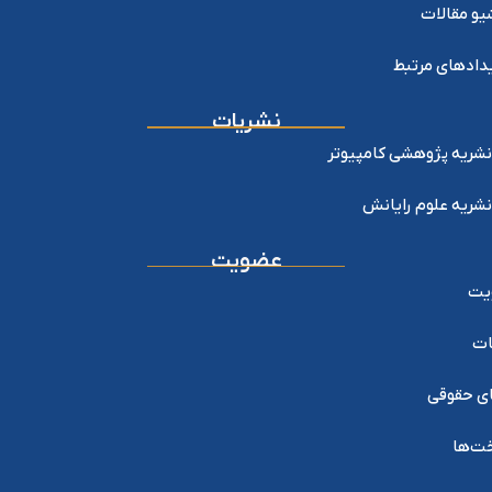
یو مقالات
دادهای مرتبط
نشریات
نشریه پژوهشی کامپیوتر
نشریه علوم رایانش
عضویت
یت
ات
ی حقوقی
خت‌ها