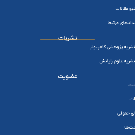
یو مقالات
دادهای مرتبط
نشریات
نشریه پژوهشی کامپیوتر
نشریه علوم رایانش
عضویت
یت
ات
ی حقوقی
خت‌ها