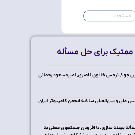
 ممتیک براي حل مسأله
ن جولا, نرجس خاتون ناصری, امیرمسعود رحمانی
 ملی و بین‌المللی سالانه انجمن کامپیوتر ایران
سأله بهینه سازي، با افزودن جستجوي محلی به