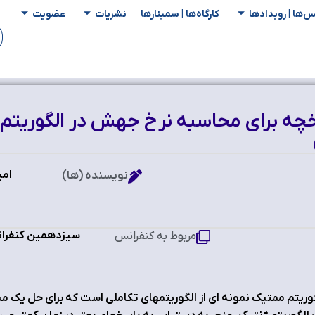
س‌ها | رویدادها
کارگاه‌ها | سمینار‌ها
نشریات
عضویت
خچه براي محاسبه نرخ جهش در الگوریتم
امی
نویسنده (ها)
سیزدهمین کنفرانس
مربوط به کنفرانس
وریتم ممتیک نمونه اي از الگوریتمهاي تکاملی است که براي حل یک م