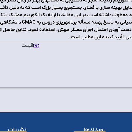
الگوریتم ژنتیک، منجر به دستیابی به پاسخهاي بهتر در زمان کمتر م
یل بهینه سازي با فضاي جستجوي بسیار بزرگ است که به دلیل تأثیر
 معطوف داشته است. در این مقاله، با ارایه یک الگوریتم ممتیک ابت
دستیابی به پاسخ بهین
دست آوردن احتمال اجراي عملگر جهش، استفاده نمود. نتایج حاصل از م
ی تأیید کننده این مطلب است.
قیمت
رویدادها
نشریات