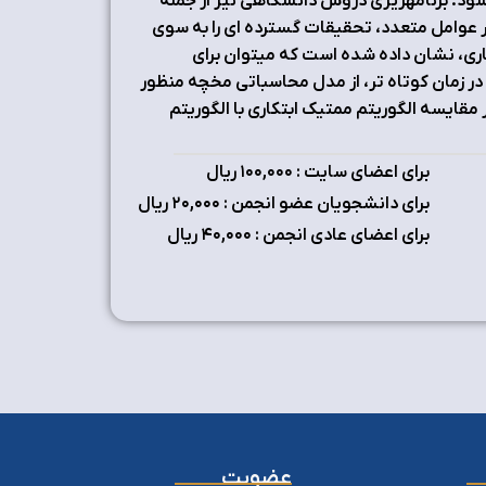
یشود. برنامهریزي دروس دانشگاهی نیز از جمله
 عوامل متعدد، تحقیقات گسترده اي را به سوي
کاري، نشان داده شده است که میتوان براي
ه مسأله برنامهریزي دروس به CMAC دانشگاهی در زمان کوتاه تر، از مدل محاسباتی مخچه منظور
قایسه الگوریتم ممتیک ابتکاري با الگوریتم
برای اعضای سایت : ۱٠٠,٠٠٠ ریال
برای دانشجویان عضو انجمن : ۲٠,٠٠٠ ریال
برای اعضای عادی انجمن : ۴٠,٠٠٠ ریال
عضویت