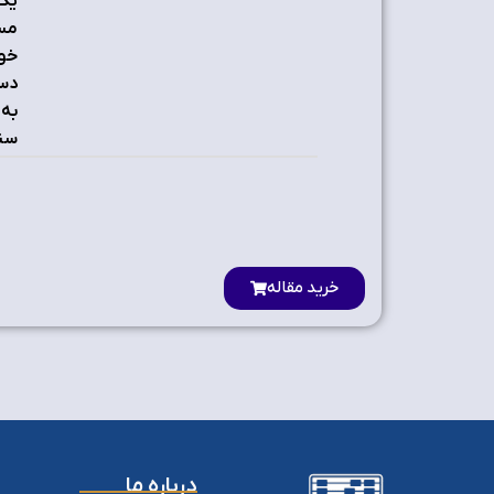
یک 
مسا
خود
به 
سنت
خرید مقاله
درباره ما