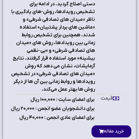
دستی اصلاح گردید. در ادامه برای
تشخیص رویدادها، روش-های یادگیری با
ناظر «میدان های تصادفی شرطی» و
«ماشین های بردار پشتیبان» استفاده
شدند. همچنین برای تشخیص روابط
زمانی بین رویدادها، روش های «میدان
های تصادفی شرطی» و «بی-نظمی
بیشینه» مورد استفاده قرار گرفتند. نتایج
آزمایشات، نشان می دهد که روش
«میدان های تصادفی شرطی» در تشخیص
رویدادها و روابط زمانی بین آن ها از دیگر
روش ها بهتر عمل می‌کند.
قیمت
برای اعضای سایت : ۱٠٠,٠٠٠ ریال
برای دانشجویان عضو انجمن : ۲٠,٠٠٠ ریال
برای اعضای عادی انجمن : ۴٠,٠٠٠ ریال
خرید مقاله