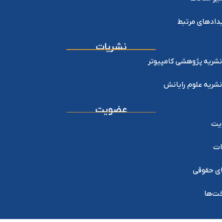
دادهای مرتبط
نشریات
نشریه پژوهشی کامپیوتر
نشریه علوم رایانش
عضویت
یت
ات
ی حقوقی
خت‌ها