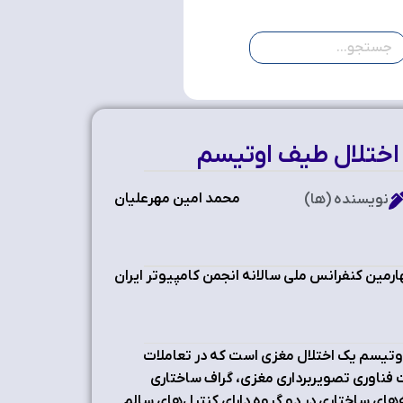
اختلال طيف اوتيسم
محمد امین مهرعلیان
نویسنده (ها)
مین کنفرانس ملی سالانه انجمن کامپیوتر ایران
وتيسم يک اختلال مغزي است که در تعاملات
رفت فناوري تصويربرداري مغزي، گراف ساختاري
اي ساختاري در دو گروه داراي کنترل‌هاي سالم