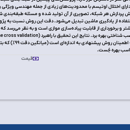
داراي اختلال اوتيسم با محدوديت‌هاي زيادي از جمله مهندسي ويژگي و 
 پردازش هر شبکه، تصويري از آن توليد شده و مسئله طبقه‌بندي شب
فاده از يادگيري ماشين تبديل مي‌شود. دقت اين روش نسبت به پژو
تر و برخورداري از قابليت پياده‌سازي موازي است و به نظر مي‌رسد که م
که اطمينان روش پ
اسب بهره جُست.
قیمت