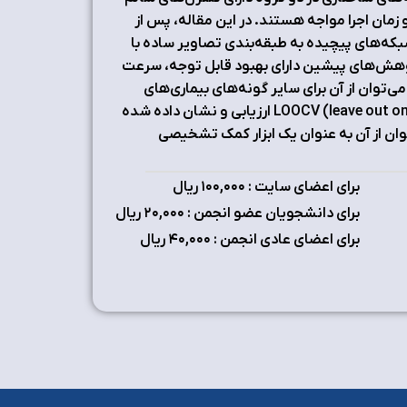
زمان اجرا مواجه هستند. در اين مقاله، پس از
که‌هاي پيچيده به طبقه‌بندي تصاوير ساده با
هش‌هاي پيشين داراي بهبود قابل توجه‌، سرعت
ي‌توان از آن براي ساير گونه‌هاي بيماري‌هاي
عصب شناختي بهره برد. نتايج اين تحقيق با راهبرد LOOCV (leave out one cross validation) ارزيابي و نشان داده شده
يشنهادي به اندازه‌اي است (ميانگين دقت 99%) که بتوان از آن به عنوان يک ابزار کمک تشخيصي
برای اعضای سایت : ۱٠٠,٠٠٠ ریال
برای دانشجویان عضو انجمن : ۲٠,٠٠٠ ریال
برای اعضای عادی انجمن : ۴٠,٠٠٠ ریال