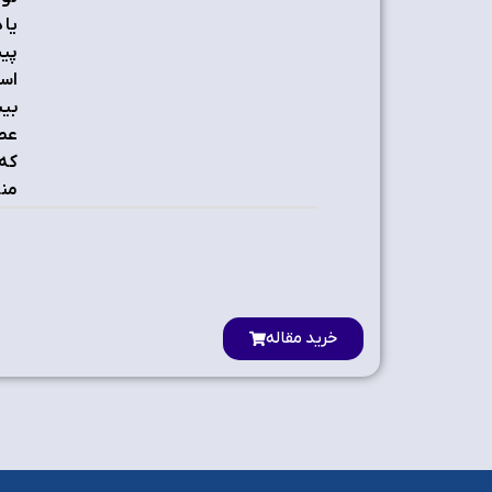
يا 
پيش
است
بيش
من
خرید مقاله