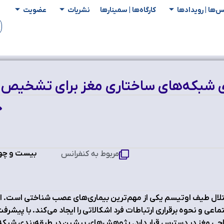
س‌ها | رویدادها
کارگاه‌ها | سمینار‌ها
نشریات
عضویت
دي شبکه‌هاي ساختاري مغز براي تشخيص 
بیست و چهار
مربوط به کنفرانس
لال طيف اوتيسم يکي از مهم‌ترين بيماري‌هاي عصب شناختي است. ا
ماعي و نحوه برقراري ارتباطات فرد اشکالاتي را ايجاد مي‌کند. با پيش
حي مغز در دسترس قرار دارد. پژوهش‌هاي پيشين در طبقه‌بندي شبکه‌ه