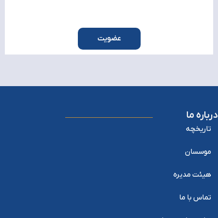
عضویت
اره ما
اریخچه
وسسان
یئت مدیره
ماس با ما