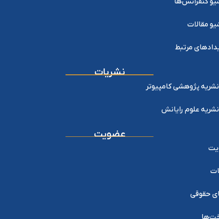
یو کنفرانس‌ها
یو مقالات
دادهای مرتبط
نشریات
نشریه پژوهشی کامپیوتر
نشریه علوم رایانش
عضویت
یت
ات
ی حقوقی
خت‌ها