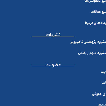
یو کنفرانس‌ها
یو مقالات
دادهای مرتبط
نشریات
نشریه پژوهشی کامپیوتر
نشریه علوم رایانش
عضویت
یت
ات
ی حقوقی
خت‌ها