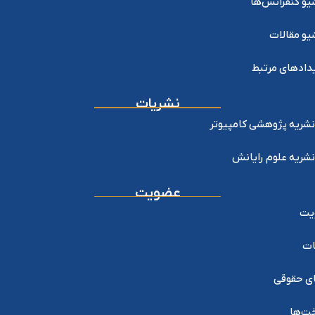
یو کنفرانس‌ها
یو مقالات
دادهای مرتبط
نشریات
نشریه پژوهشی کامپیوتر
نشریه علوم رایانش
عضویت
یت
ات
ی حقوقی
خت‌ها