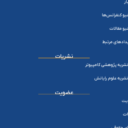
ار
یو کنفرانس‌ها
یو مقالات
دادهای مرتبط
نشریات
نشریه پژوهشی کامپیوتر
نشریه علوم رایانش
عضویت
یت
ات
ی حقوقی