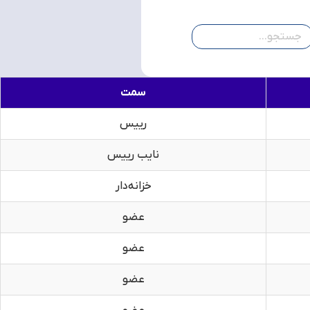
سمت
رییس
نایب رییس
خزانه‌دار
عضو
عضو
عضو