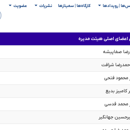
س‌ها | رویدادها
کارگاه‌ها | سمینار‌ها
نشریات
عضویت
گی اعضای اصلی هیئت مدیره
 رضا صفاپیشه
احمدرضا شرافت
 محمود فتحی
 کامبیز بدیع
 محمد قدسی
یرحسین جهانگیر