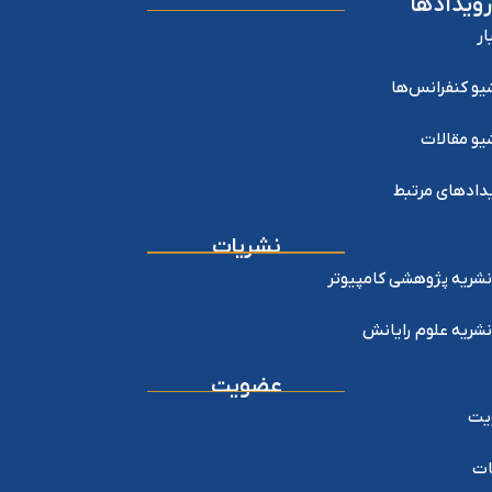
رویدادها
ار
یو کنفرانس‌ها
یو مقالات
دادهای مرتبط
نشریات
نشریه پژوهشی کامپیوتر
نشریه علوم رایانش
عضویت
یت
ات