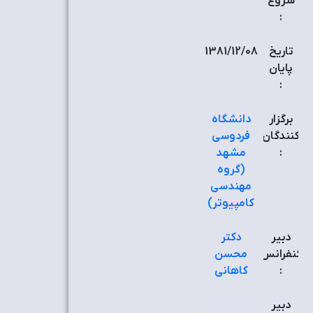
شروع
:
تاریخ
1381/12/08
پایان
:
برگزار
دانشگاه
کنندگان
فردوسی
:
مشهد
(گروه
مهندسی
کامپیوتر)
دبیر
دکتر
کنفرانس
محسن
:
کاهانی
دبیر