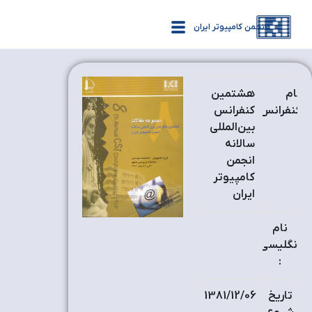
انجمن کامپیوتر ایران
نام
هشتمین
کنفرانس
کنفرانس
:
بین‌المللی
سالانه
انجمن
کامپیوتر
ایران
نام
انگلیسی
:
تاریخ
1381/12/06