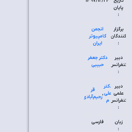
تاریخ
1397/12/23
پایان
:
برگزار
انجمن
کنندگان
کامپیوتر
:
ایران
دبیر
دکتر جعفر
کنفرانس
حبیبی
:
دبیر
دکتر
قر
علمی
علی
,
رحیم‌آبادی
کنفرانس
م
:
زبان
فارسی
: