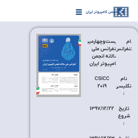
انجمن کامپیوتر ایران
نام
بیست‌وچهارمین
کنفرانس
کنفرانس ملی
:
سالانه انجمن
کامپیوتر ایران
نام
CSICC
انگلیسی
2019
:
تاریخ
1397/12/22
شروع
: