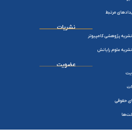
دادهای مرتبط
نشریات
نشریه پژوهشی کامپیوتر
نشریه علوم رایانش
عضویت
یت
ات
ی حقوقی
خت‌ها