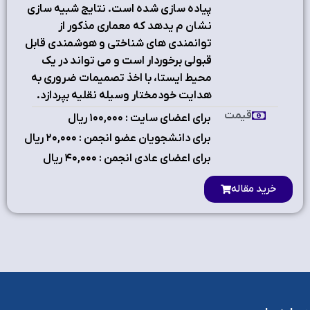
پیاده سازي شده است. نتایج شبیه سازي
نشان م یدهد که معماري مذکور از
توانمندي هاي شناختی و هوشمندي قابل
قبولی برخوردار است و می تواند در یک
محیط ایستا، با اخذ تصمیمات ضروري به
هدایت خودمختار وسیله نقلیه بپردازد.
قیمت
برای اعضای سایت : ۱٠٠,٠٠٠ ریال
برای دانشجویان عضو انجمن : ۲٠,٠٠٠ ریال
برای اعضای عادی انجمن : ۴٠,٠٠٠ ریال
خرید مقاله