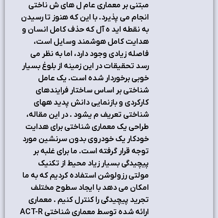
مبتنی بر معماري عام ل هاي ش ناختی
انجام می پذیرد. با این که هنوز تا رسیدن
به نقطه اید ه آل که حذف کامل انسان و
هدایت کامل هوشمند وسایل است،
فاصله زیادي وجود دارد، اما به نظر می
رسد تحقیقات در این زمینه از بلوغ بسیار
خوبی برخوردار شده است. یک عامل
شناختی بر اساس ساختار فرایندهاي
کارکردي و بازنمایی دانش پدید ههاي
شناختی تعریف م یشود . در این مقاله،
طراحی یک معماري شناختی براي هدایت
خودکار یک خودروي بدون سرنشین مورد
توجه قرار گرفته است. ما براي غلبه بر
پیچیدگی بسیار زیاد محیط از تکنیک
مولتی رزولوشن استفاده کردیم که به ما
امکان می دهد با ایجاد سطوح مختلف
تجرید پیچیدگی را کنترل کنیم . معماري
ارائه شده توسط معماري شناختی ACT-R