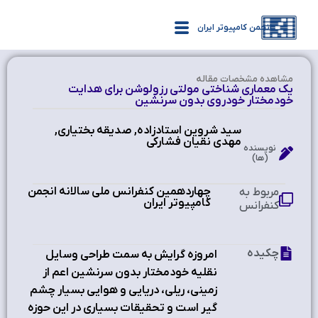
انجمن کامپیوتر ایران
مشاهده‌ مشخصات مقاله
یک معماري شناختی مولتی رزولوشن براي هدایت
خودمختار خودروي بدون سرنشین
سید شروین استادزاده, صدیقه بختیاري,
مهدي نقیان فشارکی
نویسنده
(ها)
چهاردهمین کنفرانس ملی سالانه انجمن
مربوط به
کامپیوتر ایران
کنفرانس
چکیده
امروزه گرایش به سمت طراحی وسایل
نقلیه خودمختار بدون سرنشین اعم از
زمینی، ریلی، دریایی و هوایی بسیار چشم
گیر است و تحقیقات بسیاري در این حوزه