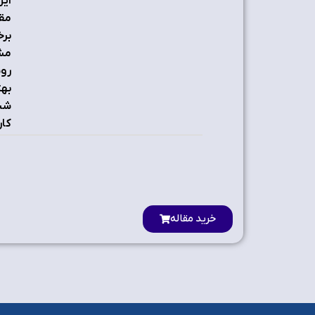
این
مقی
برخ
روش
بهت
شبی
کار
خرید مقاله