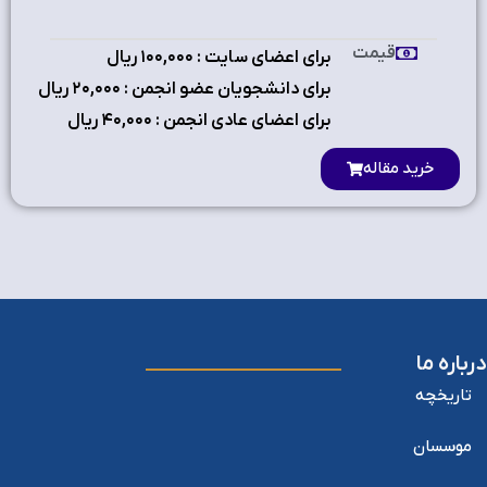
قیمت
برای اعضای سایت : ۱٠٠,٠٠٠ ریال
برای دانشجویان عضو انجمن : ۲٠,٠٠٠ ریال
برای اعضای عادی انجمن : ۴٠,٠٠٠ ریال
خرید مقاله
درباره ما
تاریخچه
موسسان