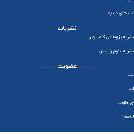
دادهای مرتبط
نشریات
نشریه پژوهشی کامپیوتر
نشریه علوم رایانش
عضویت
یت
ات
ی حقوقی
خت‌ها