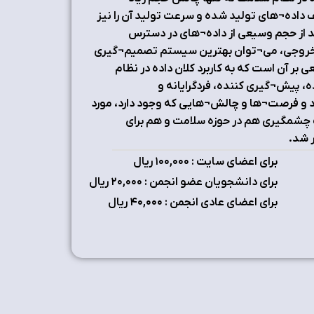
 داده¬های تولید شده و سرعت تولید آن را نیز
ند از حجم وسیعی از داده¬های در دسترس
عات خروجی، می¬توان بهترین سیستم تصمیم¬گیری
 بر آن است که به کاربرد کلان داده در نظام
گرای P4 که پیش¬گویی کننده، پیش¬گیری کننده، فردگرایانه و
مطرح و پیوند کلان داده و پزشکی P4 تببین شود و فرصت¬ها و چالش¬هایی که وجود دارد، مورد
ت چشمگیری هم در حوزه سلامت و هم برای
 شد.
برای اعضای سایت : ۱٠٠,٠٠٠ ریال
برای دانشجویان عضو انجمن : ۲٠,٠٠٠ ریال
برای اعضای عادی انجمن : ۴٠,٠٠٠ ریال