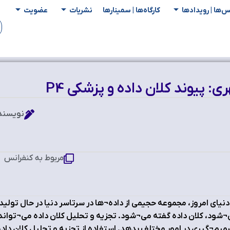
س‌ها | رویدادها
کارگاه‌ها | سمینار‌ها
نشریات
عضویت
: پیوند کلان داده و پزشکی P4
نویسنده
مربوط به کنفرانس
دنیای امروز، مجموعه حجیمی از داده¬ها در سرتاسر دنیا در حال تول
شود، کلان داده گفته می¬شود. تجزیه و تحلیل کلان داده می¬توا
یم¬گیری در امور مختلف بدهد. استفاده از تجزیه و تحلیل کلان داده