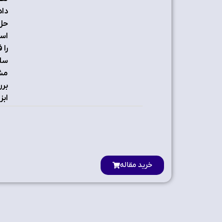
داد
حل 
است
را 
برر
ابز
خرید مقاله