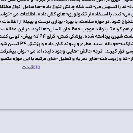
ه¬ها را تسهیل می¬کند بلکه چالش تنوع داده¬ها شامل انواع مختلف
می¬کند. با استفاده از تکنولوژی¬های کلان داده، اطلاعات می¬توان
خراج شود. در حوزه سلامت، با بهره¬برداری درست و بهینه از اطلا
فراهم کرده تا بتواند موجب حفظ جان انسان¬ها گردد. در این مقاله سعی
سلامت شهری پرداخته شده، پزشکی کنش¬
مشارکت¬جویانه است، 
سی قرار گیرند. اگرچه چالش¬هایی وجود دارند، اما می¬توان پیشرف
ار¬ها و زیرساخت¬های تجزیه و تحلیل¬های مرتبط با این حوزه متصور
قیمت