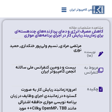
انجمن کامپیوتر ایران
مشاهده‌ مشخصات مقاله
کاهش مصرف انرژی و دمای پردازنده‌های چندهسته‌ای
برای زمان‌بند ربایش کار در اجرای برنامه‌های موازی
مرتضی مرادی, نسیم ولی‌پور خنکداری, حمید
نوری
نویسنده
(ها)
بیست و دومین کنفرانس ملی سالانه
مربوط به
انجمن کامپیوتر ایران
کنفرانس
چکیده
امروزه زمانبند ربایش کار به صورت
گسترده در زمانبندی اجرای وظایف در زبان
برنامه نویسی موازی حافظه اشتراکی
مانند OpenMP، TBB وCilk++ مورد