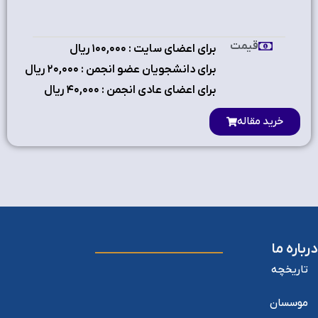
قیمت
برای اعضای سایت : ۱٠٠,٠٠٠ ریال
برای دانشجویان عضو انجمن : ۲٠,٠٠٠ ریال
برای اعضای عادی انجمن : ۴٠,٠٠٠ ریال
خرید مقاله
درباره ما
تاریخچه
موسسان