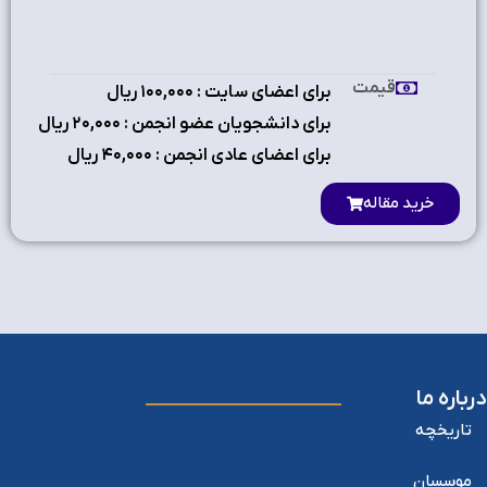
قیمت
برای اعضای سایت : ۱٠٠,٠٠٠ ریال
برای دانشجویان عضو انجمن : ۲٠,٠٠٠ ریال
برای اعضای عادی انجمن : ۴٠,٠٠٠ ریال
خرید مقاله
درباره ما
تاریخچه
موسسان