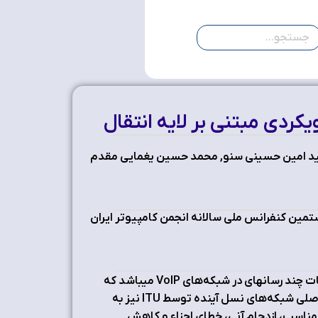
سید امین حسینی سنو, محمد حسین یغمایی مقدم
تمین کنفرانس ملی سالانه انجمن کامپیوتر ایران
SIP یک پروتکل سیگنالینگ لایه کاربرد برای ایجاد، مدیریت و خاتمه جلسات چند رسانه‏ای در شبکه‌‏های VoIP می‏باشد که
توسط سازمان IETF استاندارد شده است. این پروتکل به عنوان هسته اصلی شبکه‏‌های نسل آینده توسط ITU نیز به
مناسب، ازدحام آنی، خطای اجزاء و کاهش