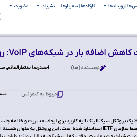
س‌ها | رویدادها
کارگاه‌ها | سمینار‌ها
نشریات
عضویت
 در شبکه‌‏های VoIP: رویکردی مبتنی بر لایه انتقال
احمدرضا منتظرالقائم, 
نویسنده (ها)
بیس
مربوط به کنفرانس
یت شناخته شده است. وقتی که این شبکه به دلایلی مانند طراحی نا