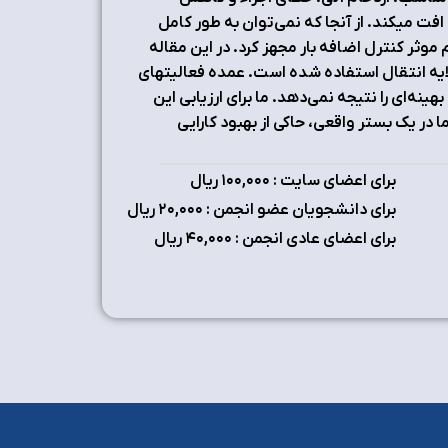
ت می‏کند. از آن‏جا که نمی‏‌توان به طور کامل
ست که پروکسی‏‌های SIP را به یک مکانیزم موثر کنترل اضافه بار مجهز کرد. در این مقاله
اضافه بارِ پروکسی SIP، از توانمندی‏‌هایِ پروتکلِ TCP در لایه انتقال استفاده شده است. عمده فعالیت‏های
باشد که در عمل گذردهی بهینه‏‌ای را نتیجه نمی‏‌دهد. ما برای ارزیابی این
نتایج پیاده‌سازی ما در یک بستر واقعی، حاکی از بهبود کارایی
برای اعضای سایت : ۱٠٠,٠٠٠ ریال
برای دانشجویان عضو انجمن : ۲٠,٠٠٠ ریال
برای اعضای عادی انجمن : ۴٠,٠٠٠ ریال