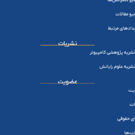
یو کنفرانس‌ها
یو مقالات
دادهای مرتبط
نشریات
نشریه پژوهشی کامپیوتر
نشریه علوم رایانش
عضویت
یت
ات
ی حقوقی
خت‌ها