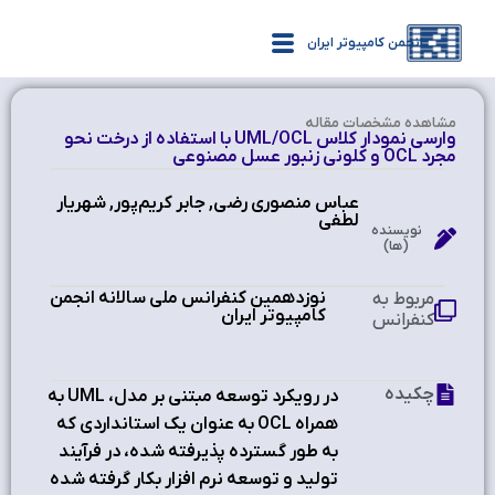
انجمن کامپیوتر ایران
مشاهده‌ مشخصات مقاله
وارسی نمودار کلاس UML/OCL با استفاده از درخت نحو
مجرد OCL و کلونی زنبور عسل مصنوعی
عباس منصوری رضی, جابر کریم‌پور, شهریار
لطفی
نویسنده
(ها)
نوزدهمین کنفرانس ملی سالانه انجمن
مربوط به
کامپیوتر ایران
کنفرانس
چکیده
در رویکرد توسعه مبتنی بر مدل، UML به
همراه OCL به عنوان یک استانداردی که
به طور گسترده پذیرفته شده، در فرآیند
تولید و توسعه نرم افزار بکار گرفته شده