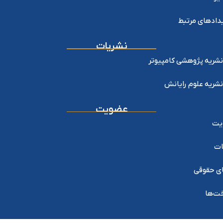
دادهای مرتبط
نشریات
نشریه پژوهشی کامپیوتر
نشریه علوم رایانش
عضویت
یت
ات
ی حقوقی
خت‌ها