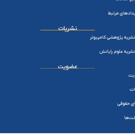
دادهای مرتبط
نشریات
نشریه پژوهشی کامپیوتر
نشریه علوم رایانش
عضویت
یت
ات
ی حقوقی
خت‌ها