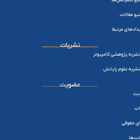
یو کنفرانس‌ها
یو مقالات
دادهای مرتبط
نشریات
نشریه پژوهشی کامپیوتر
نشریه علوم رایانش
عضویت
یت
ات
ی حقوقی
خت‌ها