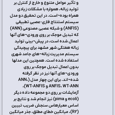
و تأثير عوامل متنوع و خارج از کنترل بر
توليد زباله، همواره با مشکلات زيادي
همراه بوده¬است. در اين تحقيق دو مدل
سيستم استنتاج فازي-عصبي تطبيقي
(ANFIS) و شبكه عصبي مصنوعي (ANN)
كه تبديل موجك بر روي ورودي¬هاي آنها
اعمال شده است، در پيش¬بيني توليد
زباله هفتگي شهر مشهد براي پيچيدگي
سيستم مديريت زباله¬هاي جامد شهري
استفاده شده است. همچنين اين مدلها
بدون اعمال تبديل موجك بر روي
ورودي¬هاي آنها نيز در نظر گرفته
شده¬اند. براي اين چهار مدل (ANN،
ANFIS، WT-ANN و WT-ANFIS)،
آزمايشات بر روي دو مجموعه داده ديگر
(ecoli و pima) نيز انجام شد و نتايج بر
اساس معيارهاس سنجش ضريب تبيين
(R2)، ميانگين خطاي مطلق، جذر ميانگين