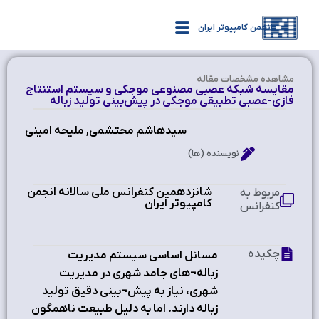
انجمن کامپیوتر ایران
مشاهده‌ مشخصات مقاله
مقايسه شبكه عصبي مصنوعي موجكي و سيستم استنتاج
فازي-عصبي تطبيقي موجكي در پيش‌بيني توليد زباله
سيدهاشم محتشمي, مليحه امينی
نویسنده (ها)
شانزدهمین کنفرانس ملی سالانه انجمن
مربوط به
کامپیوتر ایران ‫
کنفرانس
چکیده
مسائل اساسي سيستم مديريت
زباله¬هاي جامد شهري در مديريت
شهري، نياز به پيش¬بيني دقيق توليد
زباله دارند. اما به دليل طبيعت ناهمگون