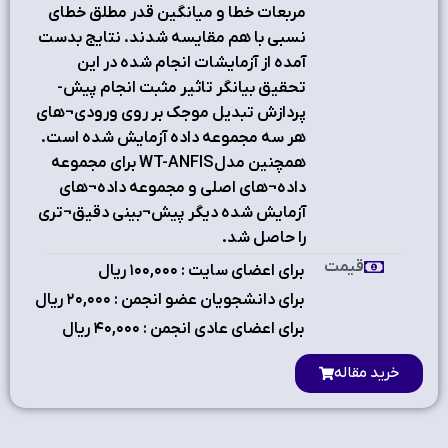
مربعات خطا و ميانگين قدر مطلق خطاي
نسبي با هم مقايسه شدند. نتايج بدست
آمده از آزمايشات انجام شده در اين
تحقيق بيانگر تاثير مثبت انجام پيش-
پردازش تبديل موجك بر روي ورودي¬هاي
هر سه مجموعه داده آزمايش شده است.
همچنين مدلWT-ANFIS براي مجموعه
داده¬هاي اصلي و مجموعه داده¬هاي
آزمايش شده ديگر پيش¬بيني دقيق¬تري
را حاصل شد.
قیمت
برای اعضای سایت : ۱٠٠,٠٠٠ ریال
برای دانشجویان عضو انجمن : ۲٠,٠٠٠ ریال
برای اعضای عادی انجمن : ۴٠,٠٠٠ ریال
خرید مقاله