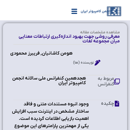
انجمن کامپیوتر ایران
مشاهده‌ مشخصات مقاله
معرفی روشی جهت بهبود اندازه‌گیری ارتباطات معنایی
میان مجموعه لغات
هومن کاشانیان, فریبرز محمودی
نویسنده (ها)
هجدهمین کنفرانس ملی سالانه انجمن
مربوط به
کامپیوتر ایران
کنفرانس
چکیده
وجود انبوه مستندات متني و فاقد
ساختار مشخص در اينترنت سبب افزايش
اهميت بازيابي اطلاعات گرديده است.
يکي از مهمترين پارامترهاي اين موضوع