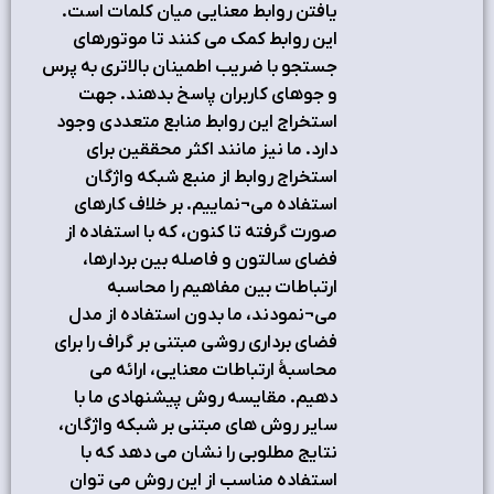
يافتن روابط معنايي ميان کلمات است.
اين روابط کمک مي کنند تا موتورهاي
جستجو با ضريب اطمينان بالاتري به پرس
و جوهاي کاربران پاسخ بدهند. جهت
استخراج اين روابط منابع متعددي وجود
دارد. ما نيز مانند اکثر محققين براي
استخراج روابط از منبع شبکه واژگان
استفاده مي¬نماييم. بر خلاف کارهاي
صورت گرفته تا کنون، که با استفاده از
فضای سالتون و فاصله بین بردارها،
ارتباطات بین مفاهیم را محاسبه
می¬نمودند، ما بدون استفاده از مدل
فضاي برداري روشي مبتنی بر گراف را برای
محاسبۀ ارتباطات معنایی، ارائه مي
دهيم. مقايسه روش پيشنهادي ما با
ساير روش هاي مبتني بر شبکه واژگان،
نتايج مطلوبي را نشان مي دهد که با
استفاده مناسب از اين روش مي توان