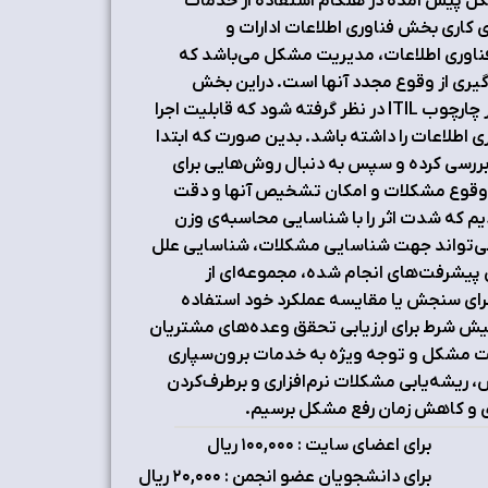
 پیش‌ آمده در هنگام استفاده از خدمات
ی کاری بخش فناوری اطلاعات ادارات و
 فناوری اطلاعات، مدیریت مشکل می‌باشد که
یری از وقوع مجدد آنها است. دراین بخش
تحقیق سعی بر آن است که یک مدل برای فرآیند مدیریت مشکل مبتنی بر چارچوب ITIL در نظر گرفته‌ شود که قابلیت اجرا
 اطلاعات را داشته‌ باشد. بدین صورت که ابتدا
 بررسی‌ کرده و سپس به دنبال روش‌هایی برای
لل وقوع مشکلات و امکان تشخیص آنها و دقت
وقوع و کنترل آنها از روش FMEA استفاده‌ کردیم که شدت اثر را با شناسایی محاسبه‌ی وزن
ه دست می‌آوریم. این مدل می‌تواند جهت شناسایی مشکلات، شناسایی علل
ی پیشرفت‌های انجام شده، مجموعه‌ای از
 بتوانیم از آنها برای سنجش یا مقایسه عملکرد خود استفاده‌
پیش شرط برای ارزیابی تحقق وعده‌های مشتریان
یریت مشکل و توجه ویژه به خدمات برون‌سپاری
ریشه‌یابی مشکلات نرم‌افزاری و برطرف‌کردن
دی و کاهش زمان رفع مشکل برسیم.
برای اعضای سایت : ۱٠٠,٠٠٠ ریال
برای دانشجویان عضو انجمن : ۲٠,٠٠٠ ریال