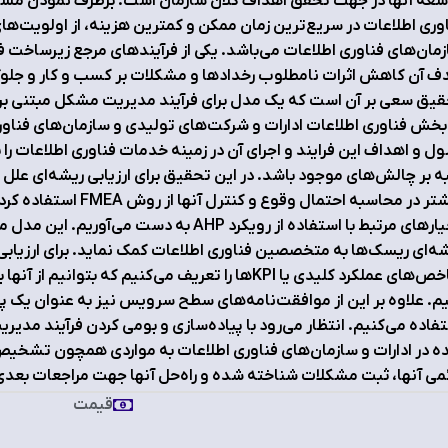
عه آنها در جهت تحقق اهداف کلان سازمان است. برطرف نمودن مشکل
وری اطلاعات در سریع‌ترین زمان ممکن و کمترین هزینه، از اولویت‌ها
مان‌های فناوری اطلاعات می‌باشد. یکی از فرآیندهای مرجع زیرساخت
 آن کاهش اثرات نامطلوب رخدادها و مشکلات بر کسب و کار و جلوگ
بخش فناوری اطلاعات ادارات و شرکت‌های تولیدی و سازمان‌های فناوری
ل و اهداف این فرایند و اجرای آن در زمینه خدمات فناوری اطلاعات را
ه بر چالش‌های موجود باشد. در این تحقیق برای ارزیابی ریشه‌ای ع
بیشتر در محاسبه احتمال 
معیارهای مرتبط با استفاده از رویکرد AHP ب
ه‌ای ریسک‌ها به متخصصین فناوری اطلاعات کمک ‌نماید. برای ارزیاب
شاخص‌های عملکرد کلیدی یا KPIها را تعریف می‌کنیم که
م. علاوه بر این از موافقت‌نامه‌های سطح سرویس نیز به عنوان یک 
فاده می‌کنیم. انتظار می‌رود با پیاده‌سازی و بومی‌ کردن فرآیند مد
 در ادارات و سازمان‌های فناوری اطلاعات به مواردی همچون تشخیص، 
می آنها، ثبت مشکلات شناخته‌ شده و راه‌حل آنها جهت مراجعات بع
قیمت