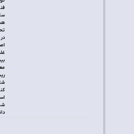
توس
فنا
ساز
هدف
در 
اصو
غلب
ریش
کنی
است
شده
دائ