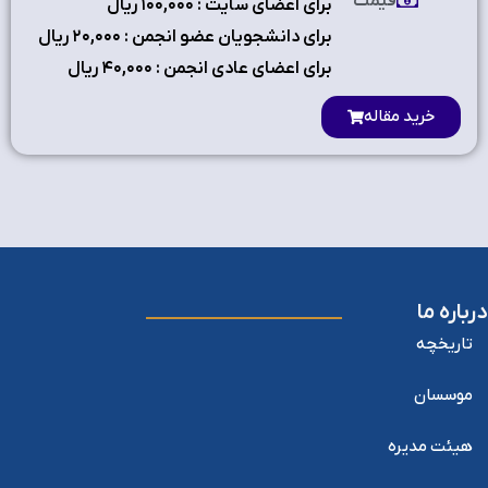
قیمت
برای اعضای سایت : ۱٠٠,٠٠٠ ریال
برای دانشجویان عضو انجمن : ۲٠,٠٠٠ ریال
برای اعضای عادی انجمن : ۴٠,٠٠٠ ریال
خرید مقاله
درباره ما
تاریخچه
موسسان
هیئت مدیره