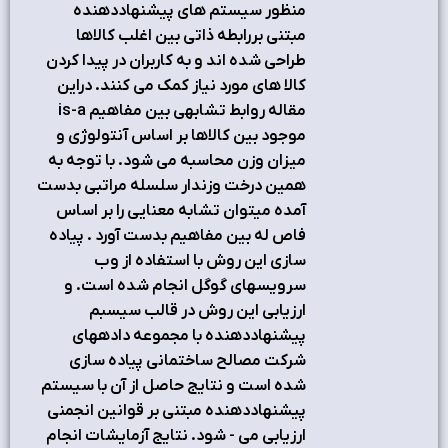
منظور سيستم هاي پيشنهاددهنده
مبتني بررابطه ذاتي بين اغلب كالاها
طراحي شده اند و به كاربران در پيدا كردن
كالا هاي مورد نياز كمك مي كنند. دراين
مقاله روابط تشابهي بين مفاهيم is-a
موجود بين كالاها بر اساس آنتولوژي و
ميزان وزن محاسبه مي شود. با توجه به
همين درخت وزندار سلسله مراتبي بدست
آمده ميتوان تشابه معنايي را بر اساس
فاص له بين مفاهيم بدست آورد . پياده
سازي اين روش با استفاده از وب
سرويسهاي گوگل انجام شده است. و
ارزيابي اين روش در قالب سيسبم
پيشنهاددهنده با مجموعه دادههاي
شركت مصالح ساختماني پياده سازي
شده است و نتايج حاصل از آن با سيستم
پيشنهاددهنده مبتني بر قوانين انجمني
ارزيابي مي - شود. نتايج آزمايشات انجام