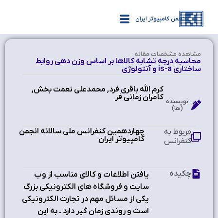
انجمن کامپیوتر ایران
مشاهده‌ مشخصات مقاله
محاسبه درجه تشابه كالاها بر اساس وزن دهي روابط
ساختاري is-a و آنتولوژي
كرم الله باقري فرد, محمدعلي نعمت بخش,
كامران زماني فر
نویسنده
(ها)
چهاردهمین کنفرانس ملی سالانه انجمن
مربوط به
کامپیوتر ایران
کنفرانس
چکیده
يافتن اطلاعات و كالاي مناسب از وب
سايت و فروشگاه هاي الكترونيكي بزرگ
يكي از مسائل مهم در تجارت الكترونيكي
است و روندي زمان گير دارد . به اين