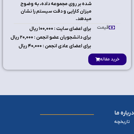
شده بر روي مجموعه داده، به وضوح
ميزان كارايي و دقت سيستم را نشان
ميدهد.
قیمت
برای اعضای سایت : ۱٠٠,٠٠٠ ریال
برای دانشجویان عضو انجمن : ۲٠,٠٠٠ ریال
برای اعضای عادی انجمن : ۴٠,٠٠٠ ریال
خرید مقاله
درباره ما
تاریخچه