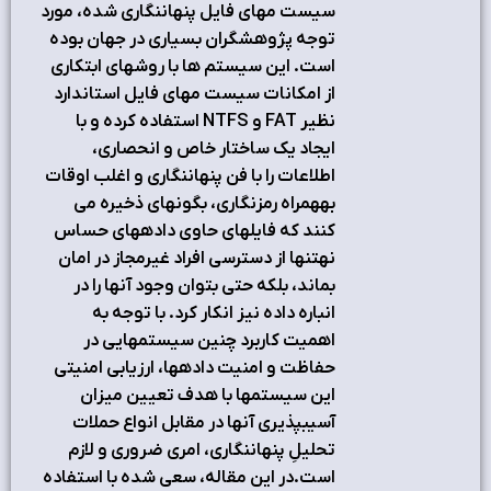
سيست مهاي فايل پنهاننگاري شده، مورد
توجه پژوهشگران بسياري در جهان بوده
است. اين سيستم ها با روشهاي ابتکاري
از امکانات سيست مهاي فايل استاندارد
نظير FAT و NTFS استفاده کرده و با
ايجاد يک ساختار خاص و انحصاري،
اطلاعات را با فن پنهاننگاري و اغلب اوقات
بههمراه رمزنگاري، بگونهاي ذخيره مي
کنند که فايلهاي حاوي دادههاي حساس
نهتنها از دسترسي افراد غيرمجاز در امان
بماند، بلکه حتي بتوان وجود آنها را در
انباره داده نيز انکار کرد. با توجه به
اهميت کاربرد چنين سيستمهايي در
حفاظت و امنيت دادهها، ارزيابي امنيتي
اين سيستمها با هدف تعيين ميزان
آسيبپذيري آنها در مقابل انواع حملات
تحليلِ پنهاننگاري، امري ضروري و لازم
است.در اين مقاله، سعي شده با استفاده