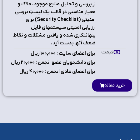
از بررسي و تحليل منابع موجود، ملاک و
معيار مناسبي در قالب يک ليستِ بررسي
امنيتي (Security Checklist) براي
ارزيابي امنيتي سيستمهاي فايل
پنهاننگاري شده و يافتن مشکلات و نقاط
ضعف آنها بدست آيد.
قیمت
برای اعضای سایت : ۱٠٠,٠٠٠ ریال
برای دانشجویان عضو انجمن : ۲٠,٠٠٠ ریال
برای اعضای عادی انجمن : ۴٠,٠٠٠ ریال
خرید مقاله