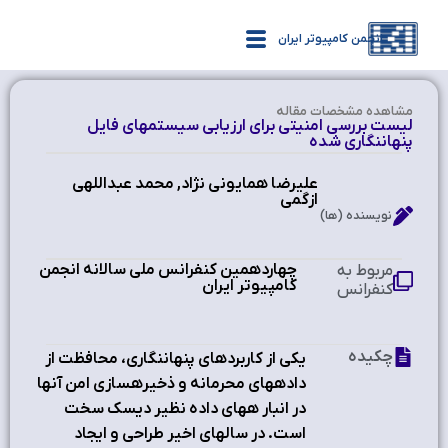
انجمن کامپیوتر ایران
مشاهده‌ مشخصات مقاله
ليست بررسي امنيتي براي ارزيابي سيستمهاي فايل
پنهاننگاري شده
عليرضا همايوني نژاد, محمد عبداللهي
ازگمي
نویسنده (ها)
چهاردهمین کنفرانس ملی سالانه انجمن
مربوط به
کامپیوتر ایران
کنفرانس
چکیده
يکي از کاربردهاي پنهاننگاري، محافظت از
دادههاي محرمانه و ذخيرهسازي امن آنها
در انبار ههاي داده نظير ديسک سخت
است. در سالهاي اخير طراحي و ايجاد