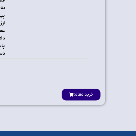
قطع
به 
ارز
پای
دست
خرید مقاله